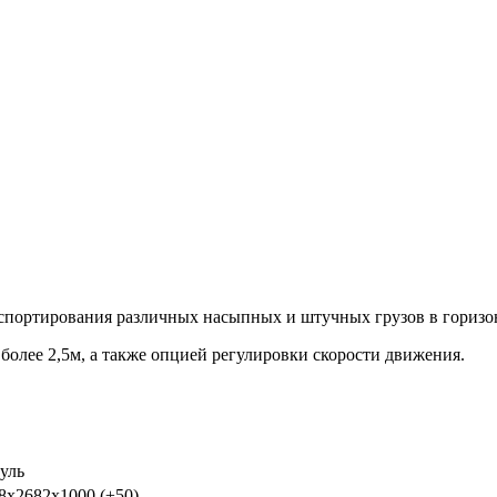
спортирования различных насыпных и штучных грузов в горизо
олее 2,5м, а также опцией регулировки скорости движения.
уль
8х2682х1000 (±50)