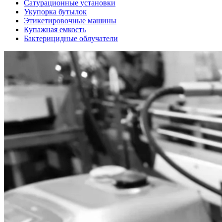
Сатурационные установки
Укупорка бутылок
Этикетировочные машины
Купажная емкость
Бактерицидные облучатели