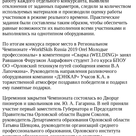
работу каждого отдельного конкурсанта, выявляли
отклонения от заданных параметров, следили за количеством
используемых материалов и производили оценку работы
участников в режиме реального времени. Практические
задания были составлены таким образом, чтобы обеспечить
равные возможности их выполнения всеми участниками и
выполнялись на однотипном оборудовании.
По итогам конкурса первое место в Региональном
Чемпионате «WorldSkils Russia 2019 Orel Молодые
профессионалы» в компетенции «Сварка (WELDING)» занял
Равшанов Фирузжон Ашрафович студент 3-го курса БПОУ
ОО «Орловский техникум путей сообщения имени В.А
Лапочкина». Руководитель направления разливочного
оборудования компании «ДЭНКАР» Учасов К.А. в
торжественной атмосфере поздравил победителя и подарил
ему памятные подарки.
Церемония закрытия Чемпионата состоялась во Дворце
пионеров и школьников им. Ю. А. Гагарина. В ней приняли
участие первый заместитель Губернатора и Председателя
Правительства Орловской области Вадим Соколов,
руководитель Департамента образования Орловской области
Татьяна Шевцова, руководители организаций среднего
профессионального образования, Орловского института