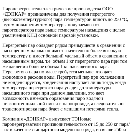
Пароперегреватели электрические производства ООО
«ДЭНКАР» предназначены для получения перегретого
(высокотемпературного) пара температурой вплоть до 250 °С,
путем повышения температуры получаемого от
парогенератора пара выше температуры насыщения с целью
увеличения КПД основной паровой установки.
Перегретый пар обладает рядом преимуществ в сравнении с
насыщенным паром: он имеет значительно более высокую
температуру и имеет больший удельный объем в сравнении с
насыщенным паром, т.е. объем 1 кг перегретого пара при том
же давлении больше объема 1 кг насыщенного пара.
Перегретого пара по массе требуется меньше, что дает
экономию в расходе воды. Перегретый пар при охлаждении
не конденсируется, конденсация наступает лишь тогда, когда
температура перегретого пара упадет до температуры
насыщенного пара при данном давлении, это дает
возможность избежать образования паро-водяной
низкопотенциальной смеси в паропроводе, а следовательно
транспортировка пара будет с меньшими потерями тепла.
Компания «ДЭНКАР» выпускает ТЭНовые
пароперегреватели производительностью от 15 до 250 кг пара/
час в качестве стандартного модельного ряда, и свыше 250 кг