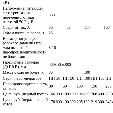
кВт
Напряжение питающей
сети трехфазного
380
переменного тока
частотой 50 Гц, В
Средний ток, А
36
53
114
167
Объем котла не более, л
25
Время разогрева до
рабочего давления при
максимальной
8-10
паропроизводительности
не более, мин
Габаритные размеры
560х565х880
(ДхШхВ), мм
Масса сухая не более, кг
85
100
Серия парогенератора
ПП-30
ПП-50
ПП-100
ПП-150
ПП-
Паропроизводительность,
30
50
100
150
200
кг пара/ч
Цена, руб. (черный котел)
166 000
180 100
194 400
208 600
233 
Цена, руб. (нержавеющий
176 600
190 800
205 100
219 300
243 
котел)