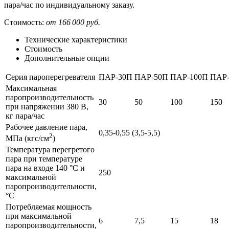
пара/час по индивидуальному заказу.
Стоимость:
от 166 000 руб.
Технические характеристики
Стоимость
Дополнительные опции
Серия пароперегревателя
ПАР-30П
ПАР-50П
ПАР-100П
ПАР-
Максимальная
паропроизводительность
30
50
100
150
при напряжении 380 В,
кг пара/час
Рабочее давление пара,
0,35-0,55 (3,5-5,5)
2
МПа (кгс/см
)
Температура перегретого
пара при температуре
пара на входе 140 °С и
250
максимальной
паропроизводительности,
°С
Потребляемая мощность
при максимальной
6
7,5
15
18
паропроизводительности,